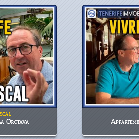
scal
La Orotava
Apparteme