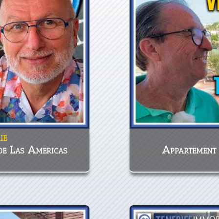
ie
de Las Americas
Appartement 