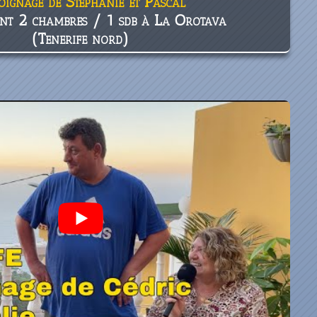
oignage de Stéphanie et Pascal
nt 2 chambres / 1 sdb à La Orotava
(Tenerife nord)