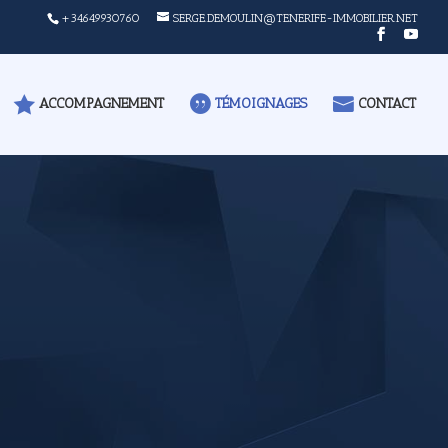
+34649930760
SERGE.DEMOULIN@TENERIFE-IMMOBILIER.NET
ACCOMPAGNEMENT
TÉMOIGNAGES
CONTACT